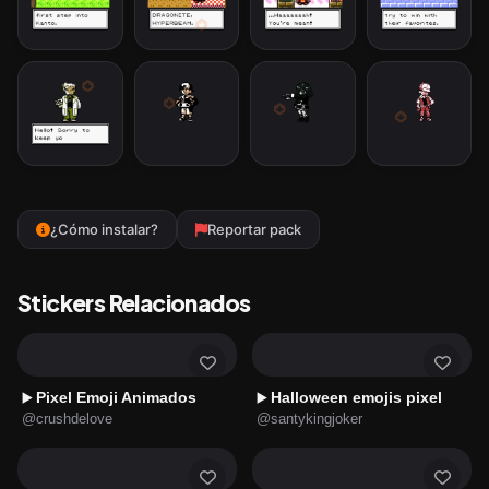
¿Cómo instalar?
Reportar pack
Stickers Relacionados
Pixel Emoji Animados
Halloween emojis pixel
▶️
▶️
@crushdelove
@santykingjoker