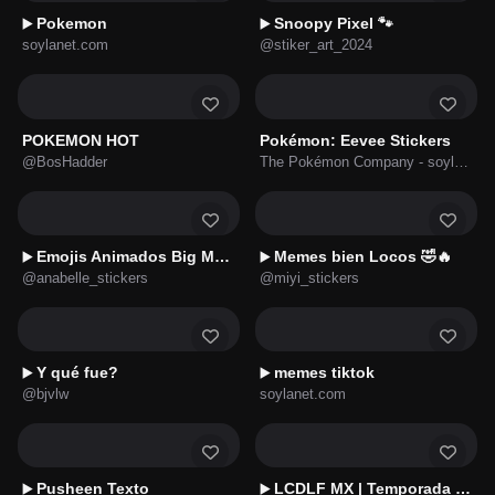
Pokemon
Snoopy Pixel 🐾
▶️
▶️
soylanet.com
@stiker_art_2024
POKEMON HOT
Pokémon: Eevee Stickers
@BosHadder
The Pokémon Company - soylanet.com
Emojis Animados Big Moods 2 😌✨
Memes bien Locos 🤣🔥
▶️
▶️
@anabelle_stickers
@miyi_stickers
Y qué fue?
memes tiktok
▶️
▶️
@bjvlw
soylanet.com
Pusheen Texto
LCDLF MX | Temporada 4 💙
▶️
▶️