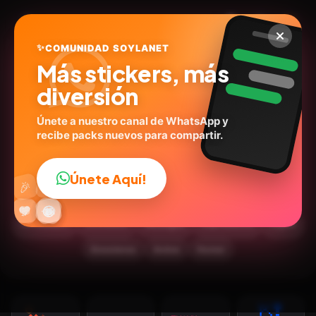
✨
COMUNIDAD SOYLANET
Más stickers, más
diversión
Únete a nuestro canal de WhatsApp y
recibe packs nuevos para compartir.
Pokémon Pixel Art: Gold
Silver Edition
Únete Aquí!
👍
🎉
The Pokémon Company - LN
ID:
M6R5E
🔥
✨
😂
🤩
😎
💬
😜
❤️
24
stickers
Animados
Expresiones
Inglés
🎮Juegos
Emociones
Anime
Humor