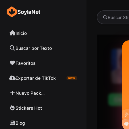
SoylaNet
Inicio
Buscar por Texto
Favoritos
Exportar de TikTok
NEW
Nuevo Pack...
Desc
Stickers Hot

Blog

❤