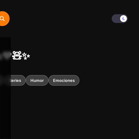
s💙🧸✨
Series
Humor
Emociones