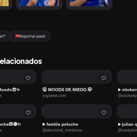
ar?
Reportar pack
Relacionados
 Moods😎✨
🤫 MOODS DE MIEDO 🤭
sticker
▶️
s
soylanet.com
@stickerl
uche🧸🔵✨
familia peluche
julian
▶️
▶️
s
@desmond_monteviur
@santykin