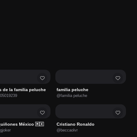
s de la familia peluche
familia peluche
y05019239
@familia peluche
 quiñones México 🇲🇽
Cristiano Ronaldo
gjoker
@beccaolvr