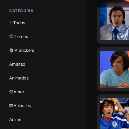
CATEGORIA
✨
Todas
😍Tiernos
🤖IA Stickers
Amistad
Animados
🩷Amor
🙉Animales
Anime