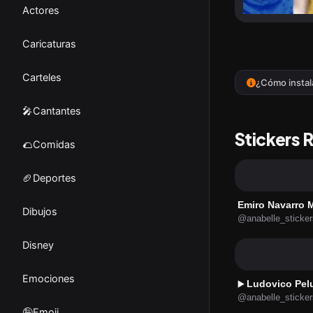
Actores
Caricaturas
Carteles
¿Cómo instal
🎤Cantantes
Stickers 
🌮Comidas
🏈Deportes
Emiro Navarro
Dibujos
@anabelle_sticker
Disney
Emociones
Ludovico Pel
▶️
@anabelle_sticker
🤪Emoji