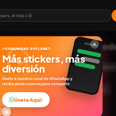
Ludovico Peluche Mood
✨
COMUNIDAD SOYLANET
Más stickers, más
@anabelle_stickers
ID:
N4L4J
diversión
15
stickers
Personas
Caricaturas
Expresiones
Únete a nuestro canal de WhatsApp y
recibe packs nuevos para compartir.
argar Paquete
Telegram
Agregar a favoritos
Únete Aquí!
👍

🔥
✨
😂
🤩
😎

😜
️