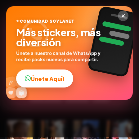
✨
COMUNIDAD SOYLANET
Más stickers, más
diversión
Únete a nuestro canal de WhatsApp y
recibe packs nuevos para compartir.
Yeana Tiktok 💗
@miyi_stickers
ID:
N5B9Y
Únete Aquí!
👍
🎉
15
stickers
Animados
Personas
Expresiones
🔥
✨
😂
🤩
😎
💬
😜
❤️
Redes Sociales
Emociones
Humor