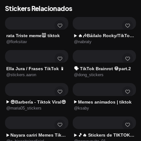
Stickers Relacionados
rata Triste meme🐭 tiktok
🔥🎶Báilalo Rocky/TikTok🎶🔥
▶️
@florksitav
@nabraty
Ella Jura / Frases TikTok 📱
🗣️ TikTok Brainrot 💀part.2
@stickers.aaron
@dong_stickers
😎Barbería - Tiktok Viral😎
Memes animados | tiktok
▶️
▶️
@maria05_stickers
@ksaby
Nayara cariri Memes Tiktok
🎵🔥 Stickers de TIKTOK 6 🔥🎵
▶️
▶️