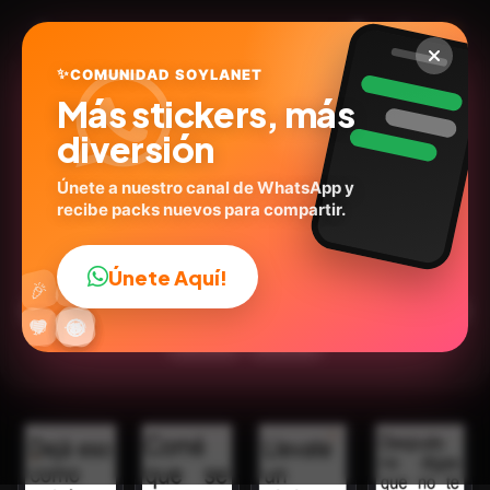
✨
COMUNIDAD SOYLANET
Más stickers, más
diversión
Únete a nuestro canal de WhatsApp y
recibe packs nuevos para compartir.
Textos Brat de Mamá🪧✨
@stiker_art_2024
ID:
N8F5L
Únete Aquí!
👍
🎉
16
stickers
💬Frases
Expresiones
Humor
Emociones
🔥
✨
😂
🤩
😎
💬
😜
❤️
Carteles
Amistad