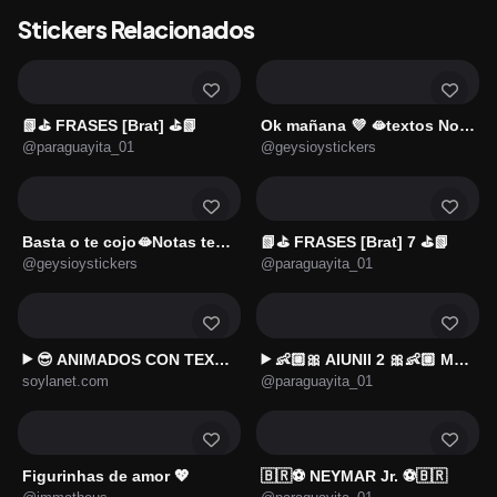
Stickers Relacionados
📗⛳ FRASES [Brat] ⛳📗
Ok mañana 💜 🫦textos Notas ✨
@paraguayita_01
@geysioystickers
Basta o te cojo🫦Notas textos✨
📗⛳ FRASES [Brat] 7 ⛳📗
@geysioystickers
@paraguayita_01
😎 ANIMADOS CON TEXTOS 2 😎
👶🏼🎀 AIUNII 2 🎀👶🏼 Mamasota
▶️
▶️
soylanet.com
@paraguayita_01
Figurinhas de amor 💖
🇧🇷⚽️ NEYMAR Jr. ⚽️🇧🇷