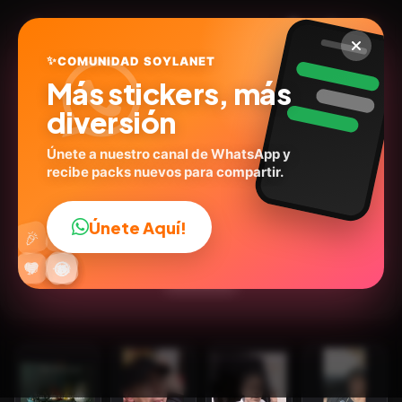
✨
COMUNIDAD SOYLANET
Más stickers, más
diversión
Únete a nuestro canal de WhatsApp y
recibe packs nuevos para compartir.
Mis pegatinas
@stickerly49240020
ID:
N9V6V
Únete Aquí!
👍
🎉
16
stickers
Personas
Expresiones
Humor
💬Frases
🔥
✨
😂
🤩
😎
💬
😜
❤️
Emociones