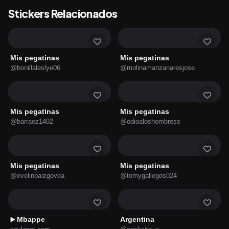
Stickers Relacionados
Mis pegatinas
Mis pegatinas
@bonillaleslye06
@molinamanzanaresjose
Mis pegatinas
Mis pegatinas
@barraez1402
@odioaloshombress
Mis pegatinas
Mis pegatinas
@evelinpaizgovea
@tomygallegos024
Mbappe
Argentina
▶️