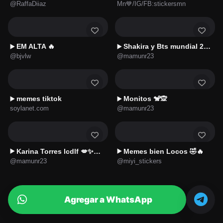
@RaffaDiiaz
Mn💙/IG/FB:stickersmn
EM ALTA 🔥
Shakira y Bts mundial 2026 🧡💜
▶️
▶️
@bjvlw
@mamunr23
memes tiktok
Monitos 🐒🙊
▶️
▶️
soylanet.com
@mamunr23
Karina Torres lcdlf 💋✨🇲🇽
Memes bien Locos 🤣🔥
▶️
▶️
@mamunr23
@miyi_stickers
Agregar a WhatsApp