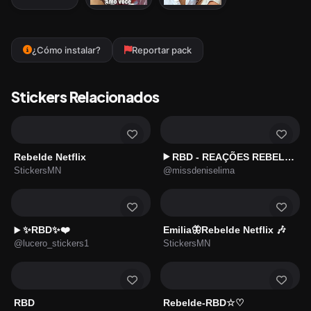
¿Cómo instalar?
Reportar pack
Stickers Relacionados
Rebelde Netflix
RBD - REAÇÕES REBELDES ⭐
▶️
StickersMN
@missdeniselima
✨RBD✨❤️
Emilia🦋Rebelde Netflix 🎶
▶️
@lucero_stickers1
StickersMN
RBD
Rebelde-RBD☆♡