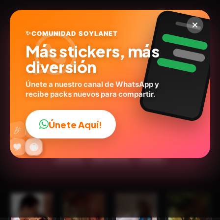
✨
COMUNIDAD SOYLANET
Más stickers, más
diversión
Únete a nuestro canal de WhatsApp y
recibe packs nuevos para compartir.
Rebelde RBD 4
@lets2rbd
ID:
P3F8D
Únete Aquí!
👍
🎉
19
stickers
Animados
Series
Personas
📺Televisión
🔥
✨
😂
🤩
😎
💬
😜
❤️
Actores
Expresiones
🩷Amor