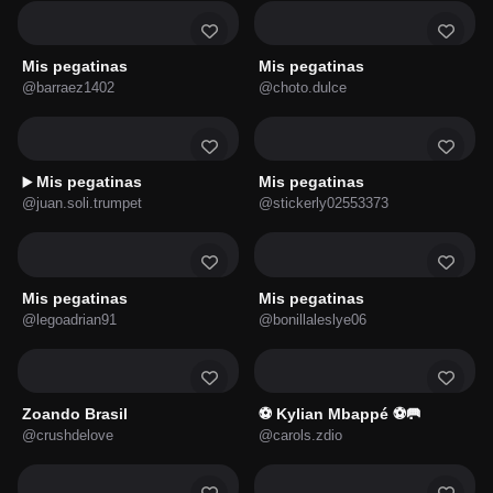
Mis pegatinas
Mis pegatinas
@barraez1402
@choto.dulce
Mis pegatinas
Mis pegatinas
▶️
@juan.soli.trumpet
@stickerly02553373
Mis pegatinas
Mis pegatinas
@legoadrian91
@bonillaleslye06
Zoando Brasil
⚽ Kylian Mbappé ⚽🥅
@crushdelove
@carols.zdio