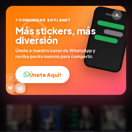
✨
COMUNIDAD SOYLANET
Más stickers, más
diversión
Únete a nuestro canal de WhatsApp y
recibe packs nuevos para compartir.
Mis pegatinas
@dynnk.lc
ID:
P5J9R
Únete Aquí!
👍
🎉
30
stickers
Personas
Expresiones
💬Frases
Humor
🔥
✨
😂
🤩
😎
💬
😜
❤️