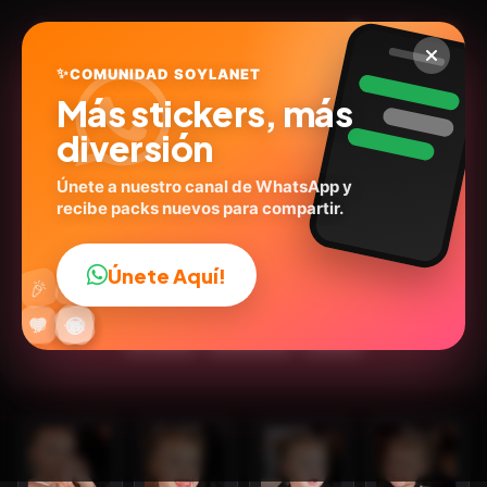
✨
COMUNIDAD SOYLANET
Más stickers, más
diversión
Únete a nuestro canal de WhatsApp y
recibe packs nuevos para compartir.
Aiunii ❤️✨ Bebe Tiktok
@mamunr23
ID:
P5X6P
Únete Aquí!
👍
🎉
14
stickers
Animados
Personas
Expresiones
🔥
✨
😂
🤩
😎
💬
😜
❤️
💬Frases
Emociones
Humor