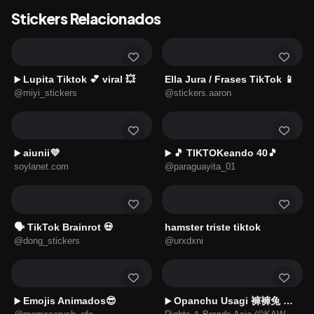
Stickers Relacionados
Lupita Tiktok 💕 viral 💥
Ella Jura / Frases TikTok 📱
▶️
@miyi_stickers
@stickers.aaron
aiunii💜
🎵 TIKTOKeando 40🎵
▶️
▶️
soylanet.com
@paraguayita_01
🗣️ TikTok Brainrot 💀
hamster triste tiktok
@dong_stickers
@urxdxni
Emojis Animados😎
Opanchu Usagi 褲褲兔 日常貼圖 2026
▶️
▶️