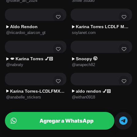
@stiker_art_2024
Smile Studio
Aldo Rendon
Karina Torres LCDLF MX🇲🇽✨
▶️
▶️
@riicardoo_alarcon_gt
soylanet.com
💋 Karina Torres 💅🏻
Snoopy 🤭
▶️
▶️
@nabraty
@anapech82
Karina Torres-LCDLFMX 3😛✨
aldo rendon 💅🏻
▶️
▶️
@anabelle_stickers
@eithan0918
Agregar a WhatsApp