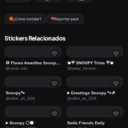
¿Cómo instalar?
Reportar pack
Stickers Relacionados
🌻 Flores Amarillas Snoopy 🌻
🫐☔ SNOOPY Triste ☔🫐
@carols.zdio
@harley_stickers
Snoopy🐾
Greetings Snoopy 🐾🎉
▶️
@stiker_art_2024
@stiker_art_2024
Snoopy ⚪⚫
Smile Friends Daily
▶️