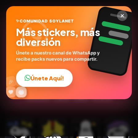
✨
COMUNIDAD SOYLANET
Más stickers, más
diversión
Únete a nuestro canal de WhatsApp y
recibe packs nuevos para compartir.
Snoopy y sus friends 🦴🏠
@sonkthehedgehog
ID:
Q3A7Q
Únete Aquí!
👍
🎉
19
stickers
Animados
😍Tiernos
Expresiones
🔥
✨
😂
🤩
😎
💬
😜
❤️
Emociones
Humor
Inglés
🐶Perros