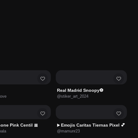
Real Madrid Snoopy⚽
love
@stiker_art_2024
one Pink Centil 🎀
Emojis Caritas Tiernas Pixel 💕
▶️
ala
@mamunr23