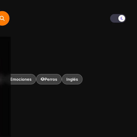
s
Emociones
🐶Perros
Inglés