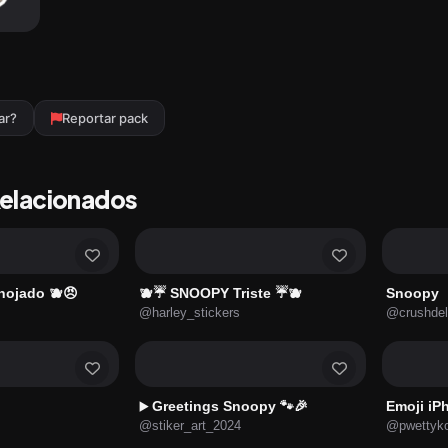
ar?
Reportar pack
Relacionados
nojado 🫐😠
🫐☔ SNOOPY Triste ☔🫐
Snoopy
@harley_stickers
@crushde
Greetings Snoopy 🐾🎉
Emoji iPh
▶️
@stiker_art_2024
@pwettyko