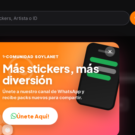
Snoopy teddy 🦴🏠
✨
COMUNIDAD SOYLANET
Más stickers, más
@carols.zdio
ID:
R2K7H
diversión
13
stickers
😍Tiernos
Caricaturas
Expresione
Únete a nuestro canal de WhatsApp y
recibe packs nuevos para compartir.
argar Paquete
Telegram
Agregar a favoritos
Únete Aquí!
👍

🔥
✨
😂
🤩
😎

😜
️