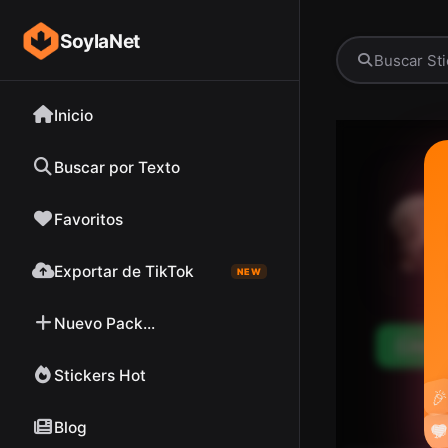
SoylaNet
Inicio
Buscar por Texto
Favoritos
Exportar de TikTok
NEW
Nuevo Pack...
Desc
Stickers Hot

Blog

❤