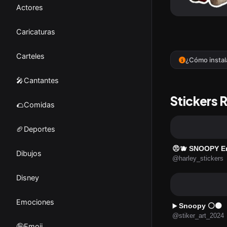
Actores
Caricaturas
Carteles
¿Cómo instal
🎤Cantantes
Stickers 
🌮Comidas
🏈Deportes
😠🫐 SNOOPY E
Dibujos
@harley_stickers
Disney
Emociones
Snoopy ⚪⚫
▶️
@stiker_art_2024
🤪Emoji