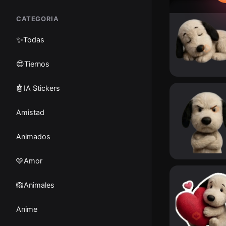
CATEGORIA
✨
Todas
😍Tiernos
🤖IA Stickers
Amistad
Animados
🩷Amor
🙉Animales
Anime