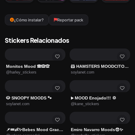
¿Cómo instalar?
Reportar pack
Stickers Relacionados
Monitos Mood 🙈🙉🙊
🐹 HAMSTERS MOODCITOS 🐹
@harley_stickers
soylanet.com
🐶 SNOOPY MOODS 🐾
MOOD Enojado!!! 💢
▶️
soylanet.com
@kane_stickers
📌💤👶✨Bebes Mood Graciosos✨👶💤
Emiro Navarro Moods😎✨