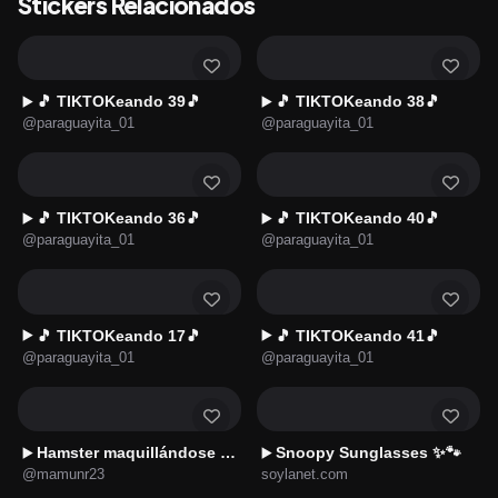
Stickers Relacionados
🎵 TIKTOKeando 39🎵
🎵 TIKTOKeando 38🎵
▶️
▶️
@paraguayita_01
@paraguayita_01
🎵 TIKTOKeando 36🎵
🎵 TIKTOKeando 40🎵
▶️
▶️
@paraguayita_01
@paraguayita_01
🎵 TIKTOKeando 17🎵
🎵 TIKTOKeando 41🎵
▶️
▶️
@paraguayita_01
@paraguayita_01
Hamster maquillándose 🐭🖌️💋
Snoopy Sunglasses ✨🐾
▶️
▶️
@mamunr23
soylanet.com