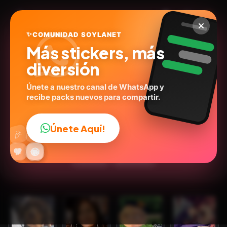
✨
COMUNIDAD SOYLANET
Más stickers, más
diversión
Únete a nuestro canal de WhatsApp y
recibe packs nuevos para compartir.
🎵 TIKTOKeando 44🎵
@paraguayita_01
ID:
R7A4A
Únete Aquí!
👍
🎉
30
stickers
Animados
Memes
Expresiones
Humor
🔥
✨
😂
🤩
😎
💬
😜
❤️
Personas
🙉Animales