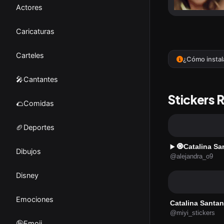
Actores
Caricaturas
Carteles
¿Cómo instal
🎤Cantantes
Stickers 
🌮Comidas
🏈Deportes
🧿Catalina Sa
▶️
Dibujos
@alejandra_o9
Disney
Emociones
Catalina Santan
@miyi_stickers
🤪Emoji