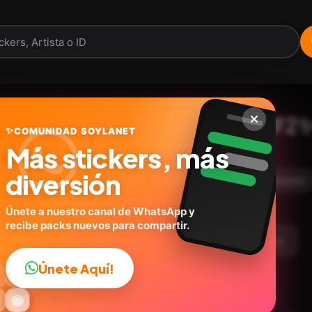
✨✨Catalina Santana#2
✨
COMUNIDAD SOYLANET
Más stickers, más
soylanet.com
ID:
R7U2K
diversión
15
stickers
Animados
Personas
Expresiones
Únete a nuestro canal de WhatsApp y
recibe packs nuevos para compartir.
argar Paquete
Telegram
Agregar a favoritos
Únete Aquí!
👍

🔥
✨
😂
🤩
😎

😜
️