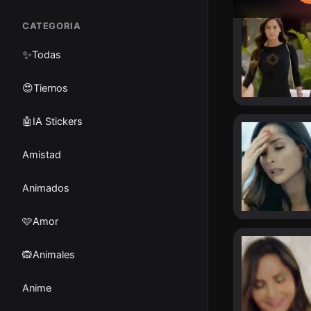
CATEGORIA
✨
Todas
😍Tiernos
🤖IA Stickers
Amistad
Animados
🩷Amor
🙉Animales
Anime