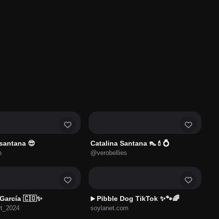
 santana 😎
Catalina Santana 👠💄💍
b
@verobellies
 García 🇨🇴✨
Pibble Dog TikTok ✨🐾🌈
▶️
rt_2024
soylanet.com