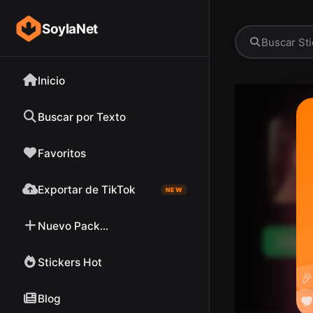
SoylaNet
Inicio
Buscar por Texto
Favoritos
Exportar de TikTok
NEW
Nuevo Pack...
Desc
Stickers Hot

Blog

❤