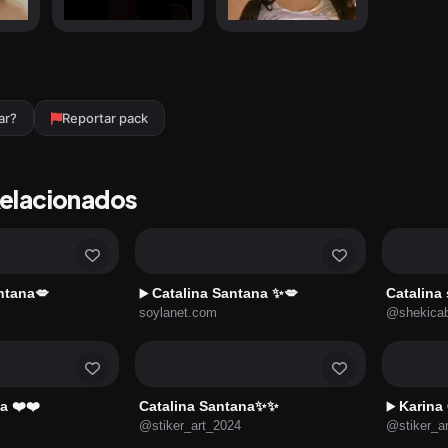
ar?
Reportar pack
Relacionados
ntana💋
Catalina Santana ✨💋
Catalina
▶️
soylanet.com
@shekica
a ❤️❤️
Catalina Santana✨✨
Karina
▶️
@stiker_art_2024
@stiker_a