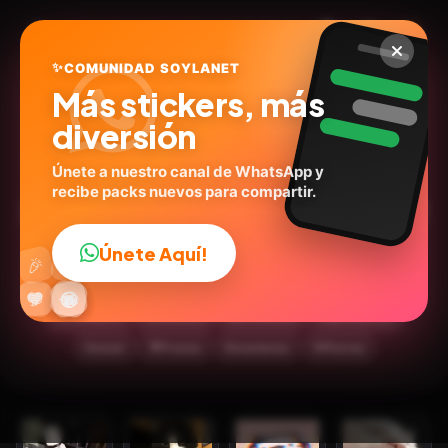
✨
COMUNIDAD SOYLANET
Más stickers, más
diversión
Únete a nuestro canal de WhatsApp y
recibe packs nuevos para compartir.
🙅🏻‍♀️ Fuera fuera depresión!
🗣
Únete Aquí!
👍
🎉
@paraguayita_01
ID:
S3H2J
🔥
✨
😂
🤩
😎
💬
😜
❤️
15
stickers
Animados
🙉Animales
Expresiones
Humor
💬Frases
Emociones
🐶Perros