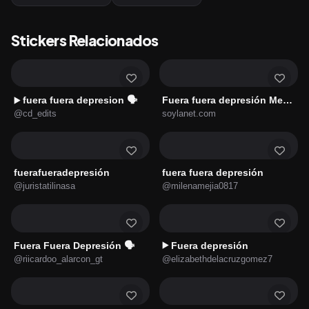
Stickers Relacionados
fuera fuera depresion 🗣
Fuera fuera depresión Meme 🎶🐸
▶️
@cd_edits
soylanet.com
fuerafueradepresión
fuera fuera depresión
@juristatilinasa
@milenamejia0817
Fuera Fuera Depresión 🗣️
Fuera depresión
▶️
@riicardoo_alarcon_gt
@elizabethdelacruzgomez7