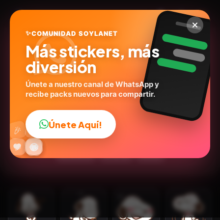
✨
COMUNIDAD SOYLANET
Más stickers, más
diversión
Únete a nuestro canal de WhatsApp y
recibe packs nuevos para compartir.
Snoopy Snoopy 🐾🐶❤️
@mamunr23
ID:
S6P2L
Únete Aquí!
👍
🎉
15
stickers
Animados
😍Tiernos
Expresiones
🔥
✨
😂
🤩
😎
💬
😜
❤️
Emociones
🐶Perros
Humor