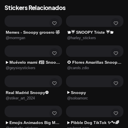
Stickers Relacionados
Memes - Snoopy grosero 🤣
🫐☔ SNOOPY Triste ☔🫐
@morrrrgan
@harley_stickers
Muévelo mami 💃🏻 Snoopy 🔥
🌻 Flores Amarillas Snoopy 🌻
▶️
@geysioystickers
@carols.zdio
Real Madrid Snoopy⚽
Snoopy
▶️
@stiker_art_2024
@soloamorc
Emojis Animados Big Moods 2 😌✨
Pibble Dog TikTok ✨🐾🌈
▶️
▶️