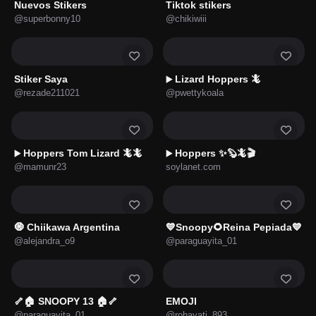
Nuevos Stikers
Tiktok stikers
@superbonny10
@chikiwiii
Stiker Saya
Lizard Hoppers 🦎
▶️
@rezade211021
@pwettykoala
Hoppers Tom Lizard 🦎🦎
Hoppers ✨🦫🦎🎬
▶️
▶️
@mamunr23
soylanet.com
🧿 Chiikawa Argentina
💙Snoopy🌻Reina Pepiada💙
@alejandra_o9
@paraguayita_01
🦴🏠 SNOOPY 13 🏠🦴
EMOJI
@paraguayita_01
@rohayati_893