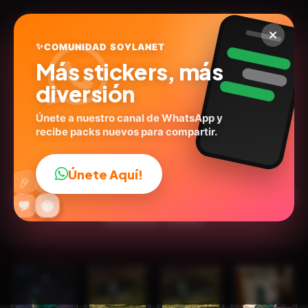
✨
COMUNIDAD SOYLANET
Más stickers, más
diversión
Únete a nuestro canal de WhatsApp y
recibe packs nuevos para compartir.
hoppers kadal stiker
@rezahytam
ID:
S9H4D
Únete Aquí!
👍
🎉
11
stickers
Caricaturas
Expresiones
Series
💬Frases
🔥
✨
😂
🤩
😎
💬
😜
❤️
Emociones
Humor