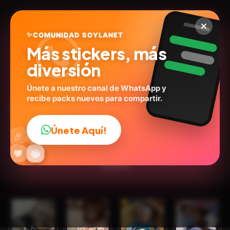
✨
COMUNIDAD SOYLANET
Más stickers, más
diversión
Únete a nuestro canal de WhatsApp y
recibe packs nuevos para compartir.
Reacciones de monitos #3
@morrrrgan
ID:
U2N3U
Únete Aquí!
👍
🎉
15
stickers
🙉Animales
Expresiones
Emociones
🔥
✨
😂
🤩
😎
💬
😜
❤️
Humor