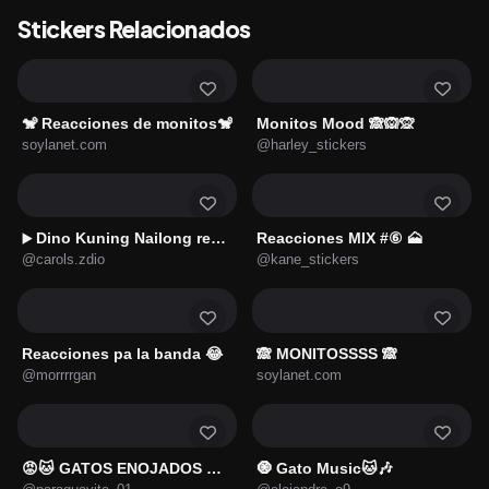
Stickers Relacionados
🐒 Reacciones de monitos🐒
Monitos Mood 🙈🙉🙊
soylanet.com
@harley_stickers
Dino Kuning Nailong reacciones
Reacciones MIX #⑥ 🗻
▶️
@carols.zdio
@kane_stickers
Reacciones pa la banda 😂
🙈 MONITOSSSS 🙈
@morrrrgan
soylanet.com
😡🐱 GATOS ENOJADOS 🐱😡
🧿 Gato Music🐱🎶