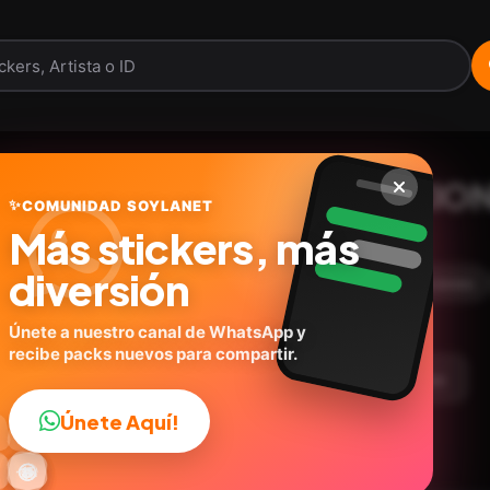
📮😝 MOODS | REACCIONE
✨
COMUNIDAD SOYLANET
Más stickers, más
@paraguayita_01
ID:
U8D6G
diversión
30
stickers
Expresiones
Humor
Emociones
Únete a nuestro canal de WhatsApp y
recibe packs nuevos para compartir.
argar Paquete
Telegram
Agregar a favoritos
Únete Aquí!
👍

🔥
✨
😂
🤩
😎

😜
️