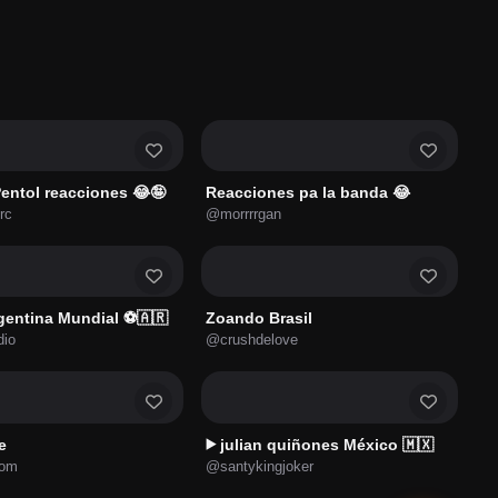
entol reacciones 😂🤪
Reacciones pa la banda 😂
rc
@morrrrgan
gentina Mundial ⚽🇦🇷
Zoando Brasil
dio
@crushdelove
e
julian quiñones México 🇲🇽
▶️
com
@santykingjoker