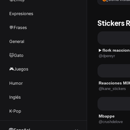
Expresiones
Stickers 
💬Frases
General
flork reaccio
▶️
🐱Gato
@dpereyr
🎮Juegos
Humor
Reacciones MIX
@kane_stickers
Inglés
K-Pop
Mbappe
@crushdelove
Los Simpson