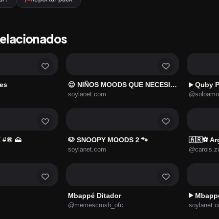
Relacionados
nes
😌 NIÑOS MOODS QUE NECESITAS ✌️
Quby P
▶️
soylanet.com
@soloamo
 #⑥ 🗻
🐶 SNOOPY MOODS 2 🐾
🇦🇷⚽ Ar
soylanet.com
@carols.z
Mbappé Ditador
Mbapp
▶️
@memescrush_ofc
soylanet.