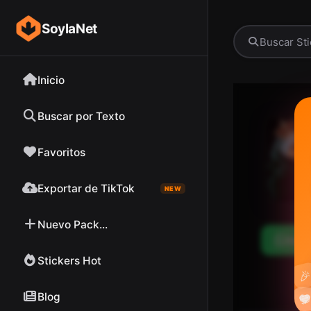
SoylaNet
Inicio
Buscar por Texto
Favoritos
Exportar de TikTok
NEW
Nuevo Pack...
Desc
Stickers Hot

Blog

❤