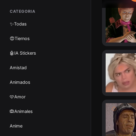
CATEGORIA
✨
Todas
😍Tiernos
🤖IA Stickers
Amistad
Animados
🩷Amor
🙉Animales
Anime