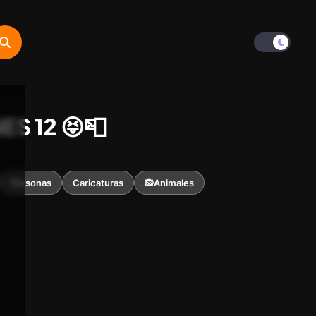
S 12 😝📮
Personas
Caricaturas
🙉Animales