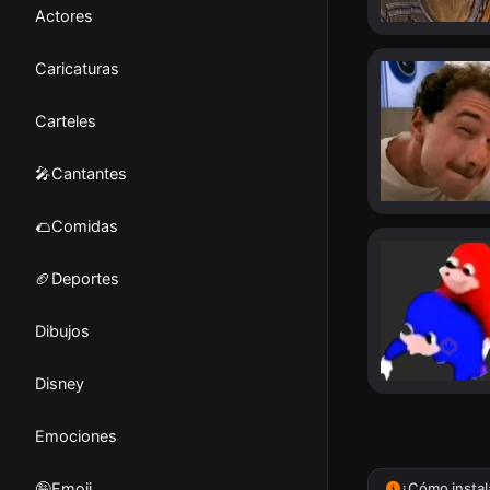
Actores
Caricaturas
Carteles
🎤Cantantes
🌮Comidas
🏈Deportes
Dibujos
Disney
Emociones
🤪Emoji
¿Cómo instal