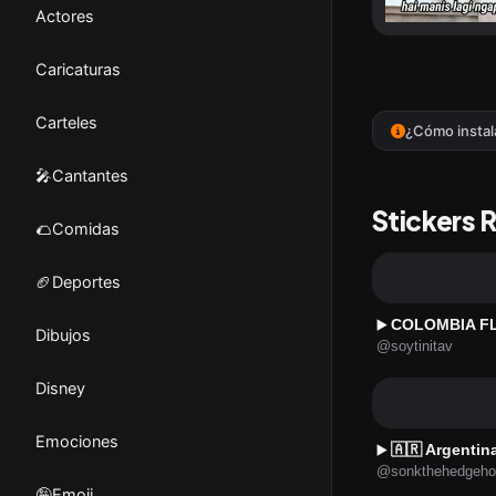
Actores
Caricaturas
Carteles
¿Cómo instal
🎤Cantantes
Stickers 
🌮Comidas
🏈Deportes
COLOMBIA F
▶️
Dibujos
@soytinitav
Disney
Emociones
🇦🇷 Argentin
▶️
@sonkthehedgeho
🤪Emoji