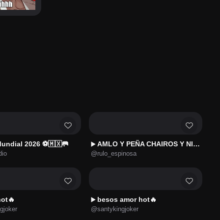
undial 2026 ⚽🇲🇽🥅
AMLO Y PEÑA CHAIROS Y NINIS
▶️
dio
@rulo_espinosa
ot🔥
besos amor hot🔥
▶️
gjoker
@santykingjoker