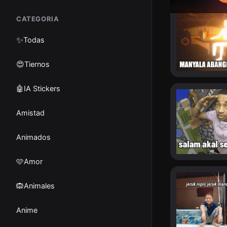
CATEGORIA
✨
Todas
😍Tiernos
🤖IA Stickers
Amistad
Animados
🩷Amor
🙉Animales
Anime