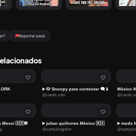
ar?
Reportar pack
Relacionados
LORK
🐶 Snoopy para contestar 🗨️📱
México M
▶️
@carols.zdio
@carols.z
a Messi 🇦🇷⚽
julian quiñones México 🇲🇽
mods h
▶️
▶️
g
@santykingjoker
@santykin