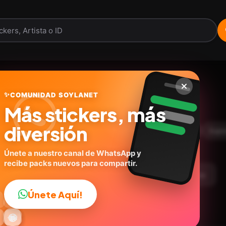
Randomly (5)
✨
COMUNIDAD SOYLANET
Más stickers, más
@pwettykoala
ID:
U9J2B
diversión
16
stickers
💬Frases
Memes
Humor
Expr
Únete a nuestro canal de WhatsApp y
recibe packs nuevos para compartir.
argar Paquete
Telegram
Agregar a favoritos
Únete Aquí!
👍

🔥
✨
😂
🤩
😎

😜
️