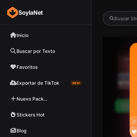
SoylaNet
Inicio
Buscar por Texto
Favoritos
Exportar de TikTok
NEW
Nuevo Pack...
Desc
Stickers Hot

Blog

❤