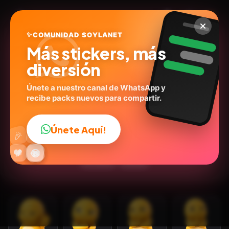
✨
COMUNIDAD SOYLANET
Más stickers, más
diversión
Únete a nuestro canal de WhatsApp y
recibe packs nuevos para compartir.
Nailong Ofendido 💛😠
@mamunr23
ID:
V4T8V
Únete Aquí!
👍
🎉
12
stickers
Expresiones
Caricaturas
Emociones
🔥
✨
😂
🤩
😎
💬
😜
❤️
💬Frases
Humor