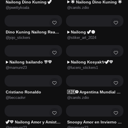
Nailong Dino Kuning 🦖
🌟 Nailong Dino Kuning 🌟
▶️
@pwettykoala
@carols.zdio
Dino Kuning Nailong Reactions
Nailong 🦖🟡
▶️
@jojo_stickers
@stiker_art_2024
Nailong bailando 🎊💛
Nailong Kosyak✨🦖💛
▶️
▶️
@mamunr23
@lucero_stickers1
Cristiano Ronaldo
🇦🇷⚽ Argentina Mundial ⚽🇦🇷
@beccaolvr
@carols.zdio
🦖💛 Nailong Amor y Amistad 💘
Snoopy Amor en Invierno 🐾❤️
@mamunr23
@mamunr23