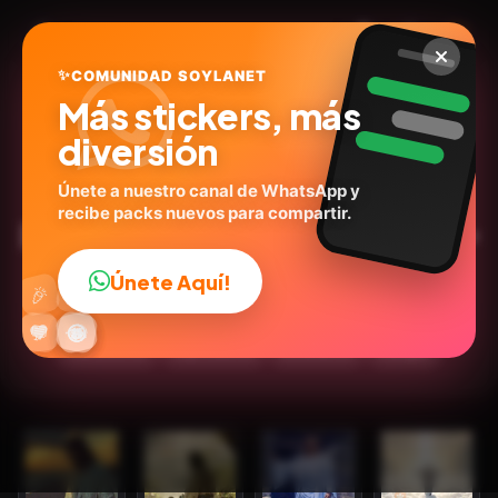
✨
COMUNIDAD SOYLANET
Más stickers, más
diversión
Únete a nuestro canal de WhatsApp y
recibe packs nuevos para compartir.
Pascua Resurrección 𝒥𝑒𝓈𝓊𝓈✨
soylanet.com
ID:
V6A8E
Únete Aquí!
👍
🎉
12
stickers
Animados
🤖IA Stickers
🥚Pascua
🔥
✨
😂
🤩
😎
💬
😜
❤️
Caricaturas
Expresiones
Emociones
Dibujos