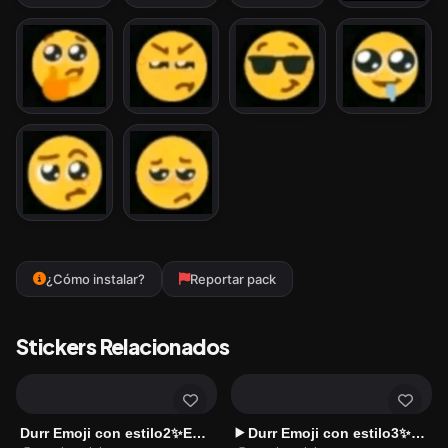
¿Cómo instalar?
Reportar pack
Stickers Relacionados
Durr Emoji con estilo2✨Emojis💅🏻
Durr Emoji con estilo3✨Emojis💅🏻
▶️