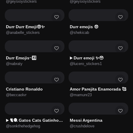
@geysioystickers
@geysioystickers
Durr Durr Emoji😎✨
Durr emojis 😎
@anabelle_stickers
@shekicab
Durr Emojis~2️⃣
Durr emoji ✨🥹
▶️
@nabraty
@lucero_stickers1
Cristiano Ronaldo
Amor Parejita Enamorada 🥰
@beccaolvr
@mamunr23
🐈🧶 Gatos Cats Gatinho 😺
Messi Argentina
▶️
@sonkthehedgehog
@crushdelove