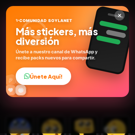
✨
COMUNIDAD SOYLANET
Más stickers, más
diversión
Únete a nuestro canal de WhatsApp y
recibe packs nuevos para compartir.
Durr.
@feizao_br
ID:
W2E9T
Únete Aquí!
👍
🎉
26
stickers
Expresiones
🤪Emoji
Emociones
Humor
🔥
✨
😂
🤩
😎
💬
😜
❤️
Dibujos