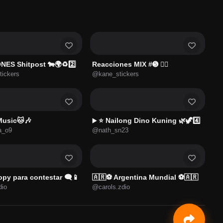
ES Shitpost 🐄🌍♻️2️⃣
Reacciones MIX #➎ 👌🏻
tickers
@kane_stickers
Music🐱🎶
⭐ Nailong Dino Kuning 🌿🦖4️⃣
▶️
a_o9
@nath_sn23
py para contestar 🗨️📱
🇦🇷⚽ Argentina Mundial ⚽🇦🇷
dio
@carols.zdio