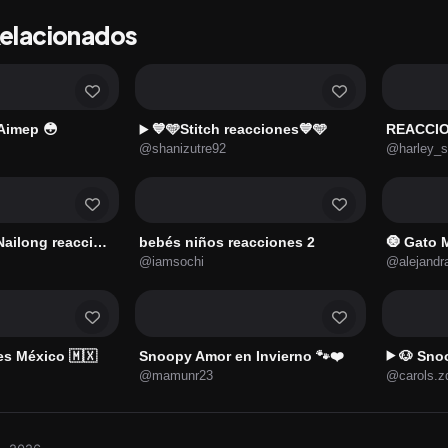
Relacionados
Aimep 😳
💙🩵Stitch reacciones💙🩵
REACCION
▶️
@shanizutre92
@harley_s
long reacciones
bebés niños reacciones 2
🧿 Gato 
@iamsochi
@alejandr
es México 🇲🇽
Snoopy Amor en Invierno 🐾❤️
🐶 Snoo
▶️
@mamunr23
@carols.z