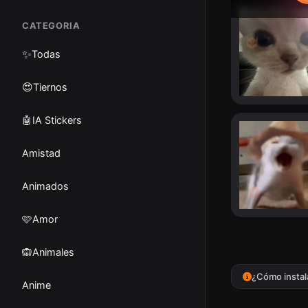
CATEGORIA
✨
Todas
😍Tiernos
🤖IA Stickers
Amistad
Animados
🩷Amor
🙉Animales
¿Cómo instal
Anime