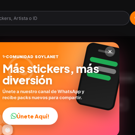
Reacciones 🤪
✨
COMUNIDAD SOYLANET
Más stickers, más
@anapech82
ID:
W2Z9B
diversión
8
stickers
Expresiones
🙉Animales
Personas
Únete a nuestro canal de WhatsApp y
recibe packs nuevos para compartir.
argar Paquete
Telegram
Agregar a favoritos
Únete Aquí!
👍

🔥
✨
😂
🤩
😎

😜
️