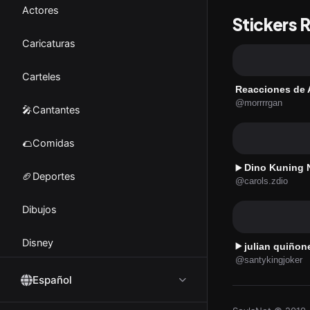
Actores
Stickers 
Caricaturas
Carteles
Reacciones de 
@morrrrgan
🎤Cantantes
🌮Comidas
Dino Kuning Nai
▶️
🏈Deportes
@carols.zdio
Dibujos
Disney
julian quiñon
▶️
@santykingjoker
Emociones
Español
🤪Emoji