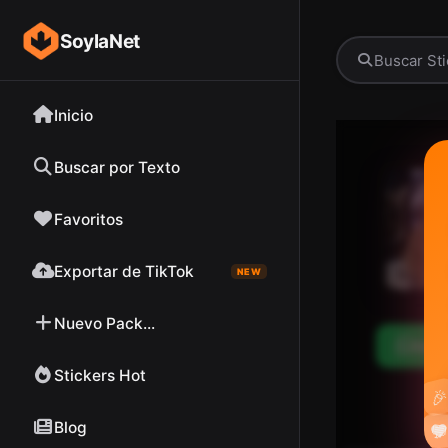
SoylaNet
Inicio
Buscar por Texto
Favoritos
Exportar de TikTok
NEW
Nuevo Pack...
Desc
Stickers Hot

Blog

❤