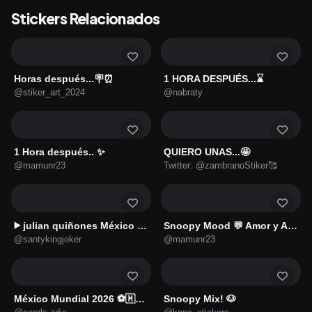
Stickers Relacionados
Horas después...🪧⏰
1 HORA DESPUÉS...⌛
@stiker_art_2024
@nabraty
1 Hora después.. ✨
QUIERO UNAS...🤩
@mamunr23
Twitter: @zambranoStiker🥰
julian quiñones México 🇲🇽
Snoopy Mood 💬 Amor y Amistad 🐾
▶️
@santykingjoker
@mamunr23
México Mundial 2026 ⚽🇲🇽🥅
Snoopy Mix! 🐶