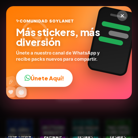
✨
COMUNIDAD SOYLANET
Más stickers, más
diversión
Únete a nuestro canal de WhatsApp y
recibe packs nuevos para compartir.
Unas horas después⏳✨
@anabelle_stickers
ID:
W4S4Y
Únete Aquí!
👍
🎉
15
stickers
💬Frases
Expresiones
Humor
Carteles
🔥
✨
😂
🤩
😎
💬
😜
❤️
Emociones