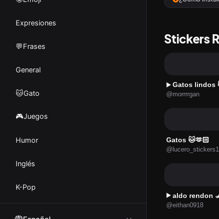
Expresiones
Stickers 
💬Frases
General
Gatos lindos
▶️
🐱Gato
@morrrrgan
🎮Juegos
Humor
Gatos 🐱🫶🏻
@lucero_stickers1
Inglés
K-Pop
aldo rendon 
▶️
@eithan0918
Los Simpson