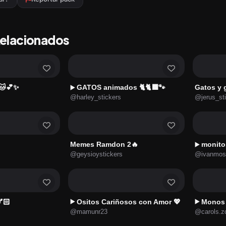
Relacionados
 🐱💕✨
GATOS animados 🐈🐈‍⬛🐾
Gatos y 
▶️
@harley_stickers
@jerus_st
Memes Ramdon 2🔥
monito
▶️
@geysioystickers
@ivanmos
🏻
Ositos Cariñosos con Amor 💖
Monos 
▶️
▶️
@mamunr23
@carols.z