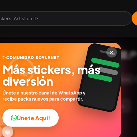
✨ Ramdon Gatos 3 🐈‍⬛
✨
COMUNIDAD SOYLANET
Más stickers, más
@geysioystickers
ID:
W5N6V
diversión
30
stickers
Animados
🐱Gato
Expresiones
Únete a nuestro canal de WhatsApp y
recibe packs nuevos para compartir.
argar Paquete
Telegram
Agregar a favoritos
Únete Aquí!
👍

🔥
✨
😂
🤩
😎

😜
️