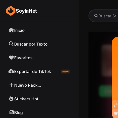
SoylaNet
Inicio
Buscar por Texto
Favoritos
Exportar de TikTok
NEW
Nuevo Pack...
Desc
Stickers Hot

Blog

❤