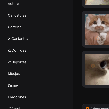
Actores
Caricaturas
Carteles
🎤Cantantes
🌮Comidas
🏈Deportes
Dibujos
Disney
Emociones
🤪Emoji
¿Cómo instal