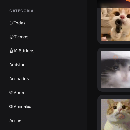
CATEGORIA
✨
Todas
😍Tiernos
🤖IA Stickers
Amistad
Animados
🩷Amor
🙉Animales
Anime