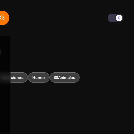

Emociones
Humor
🙉Animales