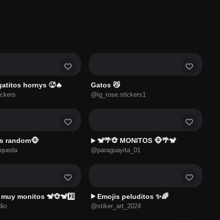
gatitos hornys 🥵🔥
Gatos 😼
ickers
@ig_rose.stickers1
s random🐵
🐒🌴🐵 MONITOS 🐵🌴🐒
▶️
queda
@paraguayita_01
muy monitos 🐒🐵🐒2️⃣
Emojis peluditos ✨🌈
▶️
dio
@stiker_art_2024