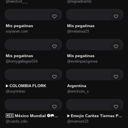
@westcol_._
@legoadrian91
Mis pegatinas
Mis pegatinas
soylanet.com
@melariaa23
Mis pegatinas
Mis pegatinas
@tomygallegos024
@evelinpaizgovea
COLOMBIA FLORK
Argentina
▶️
@soytinitav
@ericksito_x
🇲🇽 México Mundial ⚽🥅🇲🇽
Emojis Caritas Tiernas Pixel 💕
▶️
@carols.zdio
@mamunr23