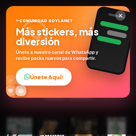
✨
COMUNIDAD SOYLANET
Más stickers, más
diversión
Únete a nuestro canal de WhatsApp y
recibe packs nuevos para compartir.
Mis pegatinas
@stickerly60338268
ID:
W5Z9R
Únete Aquí!
👍
🎉
25
stickers
Humor
Memes
Expresiones
💬Frases
🔥
✨
😂
🤩
😎
💬
😜
❤️
Personas
Emociones