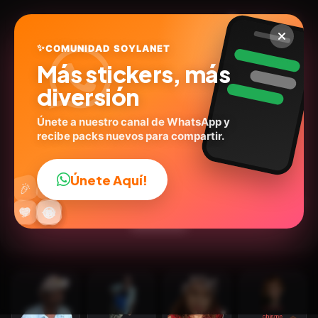
✨
COMUNIDAD SOYLANET
Más stickers, más
diversión
Únete a nuestro canal de WhatsApp y
recibe packs nuevos para compartir.
My stickers
@stickerly38415385
ID:
W8Q6V
Únete Aquí!
👍
🎉
29
stickers
Personas
Expresiones
💬Frases
Humor
🔥
✨
😂
🤩
😎
💬
😜
❤️
Emociones