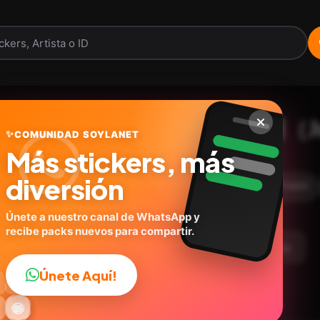
Pikmin 皮克敏玩家自製（Just
✨
COMUNIDAD SOYLANET
Más stickers, más
Social More Lab
ID:
X6P6A
diversión
16
stickers
Expresiones
💬Frases
🎮Juegos
Únete a nuestro canal de WhatsApp y
recibe packs nuevos para compartir.
argar Paquete
Telegram
Agregar a favoritos
Únete Aquí!
👍

🔥
✨
😂
🤩
😎

😜
️