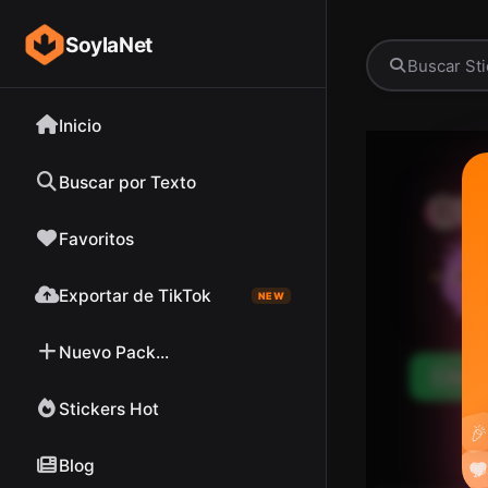
SoylaNet
Inicio
Buscar por Texto
Favoritos
Exportar de TikTok
NEW
Nuevo Pack...
Desc
Stickers Hot

Blog

❤