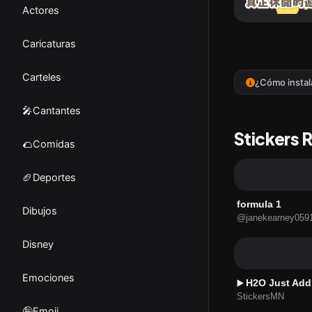
Actores
Caricaturas
Carteles
¿Cómo instal
🎤Cantantes
Stickers 
🌮Comidas
🏈Deportes
formula 1
Dibujos
@janekearney059
Disney
Emociones
H2O Just Add 
▶️
StickersMN
🤪Emoji