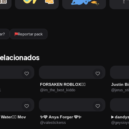
ar?
Reportar pack
Relacionados
FORSAKEN ROBLOX❤️‍🔥
Justin B
1
@im_the_best_kiddo
@jerus_st
Water🧜‍♀️ Mov
✨🩷 Anya Forger 🩷✨
dandys
▶️
@valestickerss
@geysioys