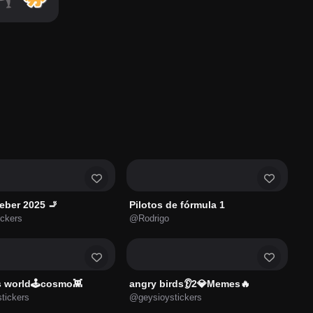
ieber 2025 🚬
Pilotos de fórmula 1
ickers
@Rodrigo
 world🕹️cosmo👾
angry birds👂2💎Memes🔥
tickers
@geysioystickers