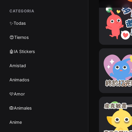
CATEGORIA
✨
Todas
😍Tiernos
🤖IA Stickers
Amistad
Animados
🩷Amor
🙉Animales
Anime