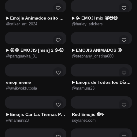
Emojis Animados osito panda🐼
🥳 EMOJI mix 🥵😎😋
▶️
▶️
@stiker_art_2024
@harley_stickers
😝😁 EMOJIS [msn] 2 🥳😝
EMOJIS ANIMADOS 😝
▶️
▶️
@paraguayita_01
@stephany_cristina680
emoji meme
Emojis de Todos los Días 💛
▶️
@awikwokfutbola
@mamunr23
Emojis Caritas Tiernas Pixel 💕
Red Emojis 🔴✨
▶️
@mamunr23
soylanet.com