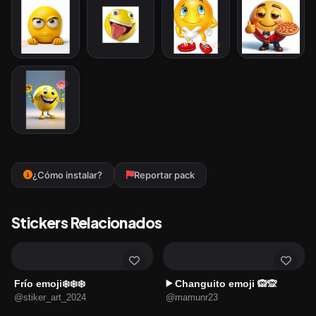
¿Cómo instalar?
Reportar pack
Stickers Relacionados
Frío emoji❄️❄️❄️
Changuito emoji 🙉🙊
▶️
@stiker_art_2024
@mamunr23