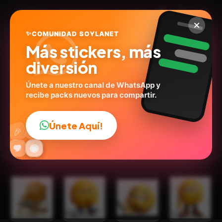
✨
COMUNIDAD SOYLANET
Más stickers, más
diversión
Únete a nuestro canal de WhatsApp y
recibe packs nuevos para compartir.
Emoji
@silviazanao190
ID:
X8U6G
Únete Aquí!
👍
🎉
25
stickers
🤪Emoji
Expresiones
Emociones
Humor
🔥
✨
😂
🤩
😎
💬
😜
❤️