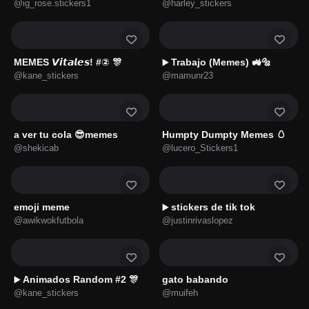
@ig_rose.stickers1
@harley_stickers
MEMES 𝙑𝙞𝙩𝙖𝙡𝙚𝙨! #② 🎊
Trabajo (Memes) 🚜🔩
▶️
@kane_stickers
@mamunr23
a ver tu cola 😎memes
Humpty Dumpty Memes 🥚
@shekicab
@lucero_Stickers1
emoji meme
stickers de tik tok
▶️
@awikwokfutbola
@justinrivaslopez
Animados Random #2 🎊
gato babando
▶️
@kane_stickers
@muifeh