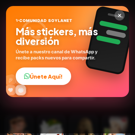
✨
COMUNIDAD SOYLANET
Más stickers, más
diversión
Únete a nuestro canal de WhatsApp y
recibe packs nuevos para compartir.
✨MEMES ✨
@lucero_stickers1
ID:
Y4H8B
Únete Aquí!
👍
🎉
28
stickers
Memes
Humor
💬Frases
Expresiones
🔥
✨
😂
🤩
😎
💬
😜
❤️
Los Simpson
Emociones