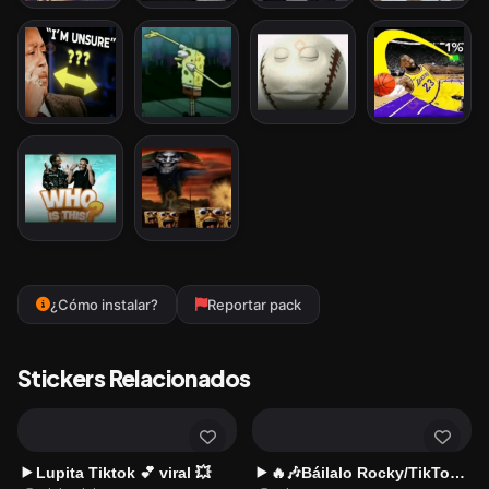
¿Cómo instalar?
Reportar pack
Stickers Relacionados
Lupita Tiktok 💕 viral 💥
🔥🎶Báilalo Rocky/TikTok🎶🔥
▶️
▶️