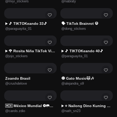
@miyi_stickers
@nabraty
🎵 TIKTOKeando 33🎵
🗣️ TikTok Brainrot 💀
▶️
@paraguayita_01
@dong_stickers
🌹 Rosita Niña TikTok Viral 📱
🎵 TIKTOKeando 40🎵
▶️
▶️
@jojo_stickers
@paraguayita_01
Zoando Brasil
🧿 Gato Music🐱🎶
@crushdelove
@alejandra_o9
🇲🇽 México Mundial ⚽🥅🇲🇽
⭐ Nailong Dino Kuning 🌿🦖4️⃣
▶️
@carols.zdio
@nath_sn23