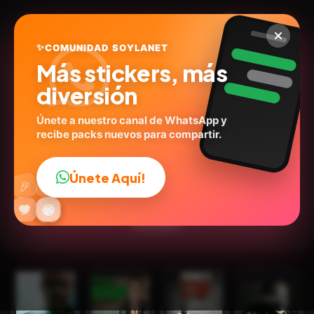
✨
COMUNIDAD SOYLANET
Más stickers, más
diversión
Únete a nuestro canal de WhatsApp y
recibe packs nuevos para compartir.
tiktok comments pack v2
@user44x
ID:
Y5R2L
Únete Aquí!
👍
🎉
26
stickers
Expresiones
Personas
Inglés
Humor
🔥
✨
😂
🤩
😎
💬
😜
❤️
💬Frases