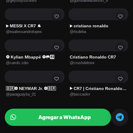
@geysioystickers
@gumballwatterson_9
MESSI X CR7 🐐
cristiano ronaldo
▶️
▶️
@eualessandrolopes
@itsdeba
⚽ Kylian Mbappé ⚽🥅2️⃣
Cristiano Ronaldo CR7
@carols.zdio
@crushdelove
🇧🇷⚽️ NEYMAR Jr. ⚽️🇧🇷
CR7 | Cristiano Ronaldo 7️⃣
▶️
@paraguayita_01
@beccaolvr
Agregar a WhatsApp