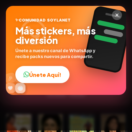
✨
COMUNIDAD SOYLANET
Más stickers, más
diversión
Únete a nuestro canal de WhatsApp y
recibe packs nuevos para compartir.
MICHAEL JACKSON 🕺🏻
@missdeniselima
ID:
B5H7F
Únete Aquí!
👍
🎉
18
stickers
🎤Cantantes
Personas
Expresiones
🔥
✨
😂
🤩
😎
💬
😜
❤️
💬Frases
Humor