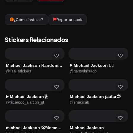
¿Cómo instalar?
Reportar pack
Stickers Relacionados
Michael Jackson Random🕴🎶
Michael Jackson 🕴🏻
▶️
@liza_stickers
@gansobrisado
Michael Jackson🕺
Michael Jackson jaafar😎
▶️
@riicardoo_alarcon_gt
@shekicab
michael Jackson 🤡Memes 🔥
Michael Jackson