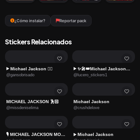
¿Cómo instalar?
Reportar pack
Stickers Relacionados
Michael Jackson 🕴🏻
✨🎤👑Michael Jackson✨🎤👑
▶️
▶️
@gansobrisado
@lucero_stickers1
MICHAEL JACKSON 🕺🏻
Michael Jackson
@missdeniselima
@crushdelove
🎙️ MICHAEL JACKSON MOODS 🎙️
Michael Jackson
▶️