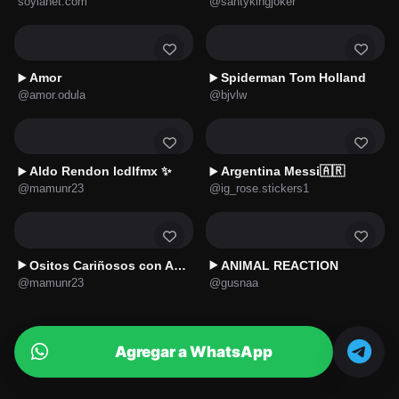
soylanet.com
@santykingjoker
Amor
Spiderman Tom Holland
▶️
▶️
@amor.odula
@bjvlw
Aldo Rendon lcdlfmx ✨
Argentina Messi🇦🇷
▶️
▶️
@mamunr23
@ig_rose.stickers1
Ositos Cariñosos con Amor 💖
ANIMAL REACTION
▶️
▶️
@mamunr23
@gusnaa
Agregar a WhatsApp