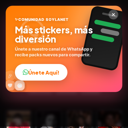
✨
COMUNIDAD SOYLANET
Más stickers, más
diversión
Únete a nuestro canal de WhatsApp y
recibe packs nuevos para compartir.
MICHAEL JACKSON 🕺🏽
@missdeniselima
ID:
N8Z4J
Únete Aquí!
👍
🎉
20
stickers
Animados
🎤Cantantes
Personas
🔥
✨
😂
🤩
😎
💬
😜
❤️
Expresiones
Emociones
🎶Música