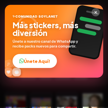
✨
COMUNIDAD SOYLANET
Más stickers, más
diversión
Únete a nuestro canal de WhatsApp y
recibe packs nuevos para compartir.
ya te dije anoche que no
@stickerly37960846
ID:
C2U7F
Únete Aquí!
👍
🎉
30
stickers
Animados
Expresiones
Los Simpson
🔥
✨
😂
🤩
😎
💬
😜
❤️
💬Frases
Humor
Personas
Memes