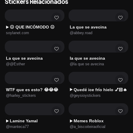
Stickers Relacionados
😐 QUE INCÓMODO 😐
La que se avecina
▶️
soylanet.com
@abbey.road
La que se avecina
la que se avecina
@@Esther
@la que se avecina
WTF que es esto? 😂😂😂
Quedé ice frío hielo 💅🏻🔥
▶️
@harley_stickers
@geysioystickers
Lamine Yamal
Memes Roblox
▶️
▶️
@manteca77
@a_biscoiteiraoficial