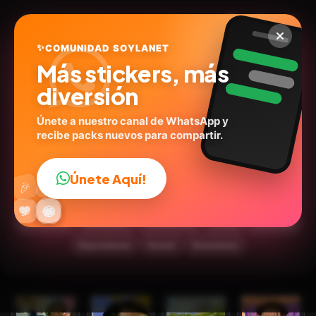
✨
COMUNIDAD SOYLANET
Más stickers, más
diversión
Únete a nuestro canal de WhatsApp y
recibe packs nuevos para compartir.
👨‍👩‍👧‍👦 Familia Peluche 🧣
🧥
Únete Aquí!
👍
🎉
@carols.zdio
ID:
C7Q4H
🔥
✨
😂
🤩
😎
💬
😜
❤️
15
stickers
Animados
Caricaturas
Series
Personas
Expresiones
Humor
Emociones