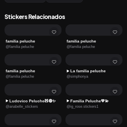
Stickers Relacionados
familia peluche
familia peluche
@familia peluche
@familia peluche
familia peluche
La familia peluche
▶️
@familia peluche
@simphonya
Ludovico Peluche🧸🔵✨
Familia Peluche💙💫
▶️
▶️
@anabelle_stickers
@ig_rose.stickers1