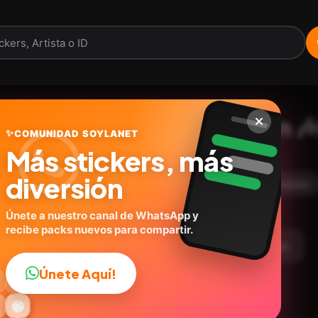
Fuera fuera depresión 🎶
✨
COMUNIDAD SOYLANET
Más stickers, más
@geysioystickers
ID:
E8C8N
diversión
18
stickers
Animados
Personas
Expresiones
Únete a nuestro canal de WhatsApp y
recibe packs nuevos para compartir.
argar Paquete
Telegram
Agregar a favoritos
Únete Aquí!
👍

🔥
✨
😂
🤩
😎

😜
️