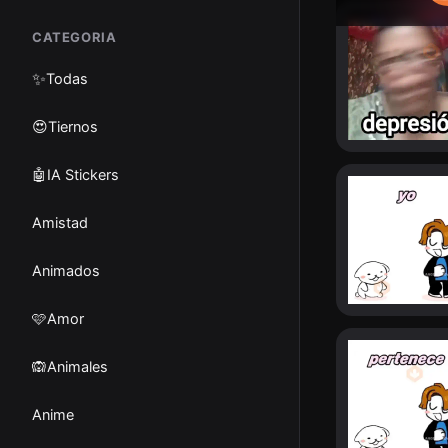
CATEGORIA
✨
Todas
😍Tiernos
🤖IA Stickers
Amistad
Animados
🩷Amor
🙉Animales
Anime