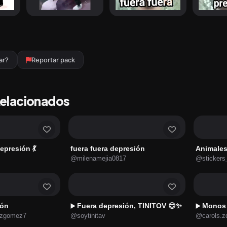
ar?
Reportar pack
Relacionados
epresión 💃
fuera fuera depresión
Animales
@milenamejia0817
@stickers
ión
Fuera depresión, TINITOV 😌✨
Monos 
▶️
▶️
uzgomez7
@soytinitav
@carols.z