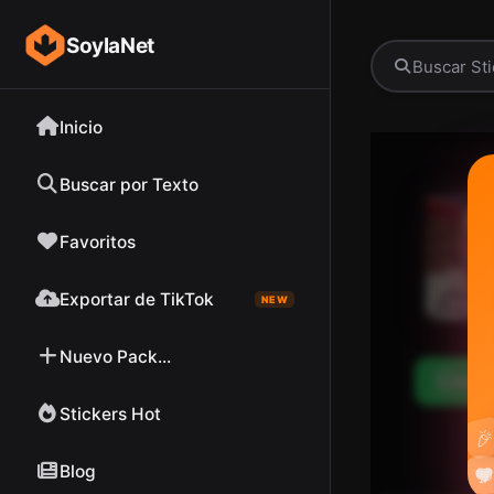
SoylaNet
Inicio
Buscar por Texto
Favoritos
Exportar de TikTok
NEW
Nuevo Pack...
Desc
Stickers Hot

Blog

❤