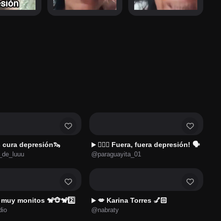
 cura depresión🦦
🙅🏻‍♀️ Fuera, fuera depresión! 🗣
▶️
_de_luuu
@paraguayita_01
muy monitos 🐒🐵🐒2️⃣
💋 Karina Torres 💅🏻
▶️
dio
@nabraty