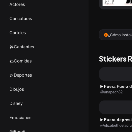
Actores
Caricaturas
Carteles
¿Cómo instal
🎤Cantantes
Stickers 
🌮Comidas
🏈Deportes
Fuera Fuera d
▶️
Dibujos
@anapech82
Disney
Emociones
Fuera depres
▶️
@elizabethdelacr
🤪Emoji