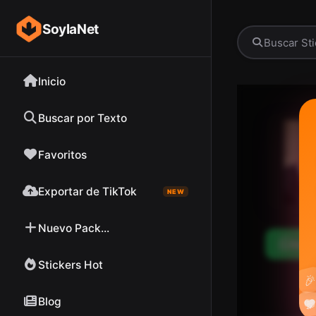
SoylaNet
Inicio
Buscar por Texto
Favoritos
Exportar de TikTok
NEW
Nuevo Pack...
Desc
Stickers Hot

Blog

❤