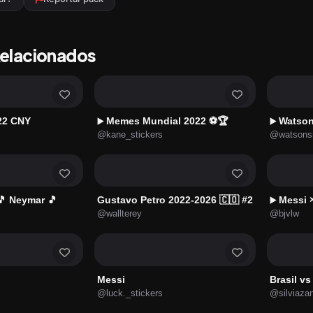
Relacionados
22 CNY
Memes Mundial 2022 ⚽🏆
Watson
▶️
▶️
@kane_stickers
@watsons
🎵 Neymar 🎵
Gustavo Petro 2022-2026 🇨🇴 #2
Messi ×
▶️
@wallterey
@bjvlw
Messi
Brasil v
@luck._stickers
@silviaza