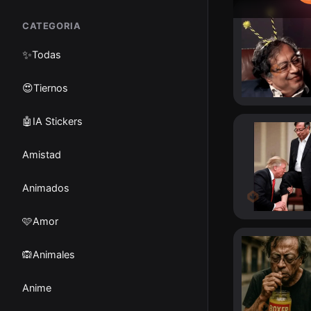
CATEGORIA
✨
Todas
😍Tiernos
🤖IA Stickers
Amistad
Animados
🩷Amor
🙉Animales
Anime