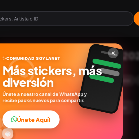
Gustavo Petro 2022-202
✨
COMUNIDAD SOYLANET
Más stickers, más
@wallterey
ID:
F3C3C
diversión
30
stickers
Personas
Expresiones
Humor
Únete a nuestro canal de WhatsApp y
recibe packs nuevos para compartir.
argar Paquete
Telegram
Agregar a favoritos
Únete Aquí!
👍

🔥
✨
😂
🤩
😎

😜
️