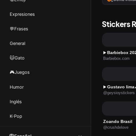
Expresiones
Stickers 
💬Frases
General
Barbiebox 20
▶️
🐱Gato
Barbiebox.com
🎮Juegos
Humor
Gustavo lima
▶️
@geysioystickers
Inglés
K-Pop
Zoando Brasil
@crushdelove
Los Simpson