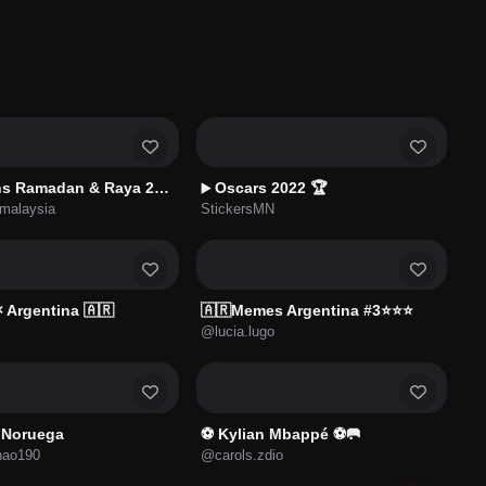
s Ramadan & Raya 2022
Oscars 2022 🏆
▶️
malaysia
StickersMN
 Argentina 🇦🇷
🇦🇷Memes Argentina #3⭐⭐⭐
@lucia.lugo
s Noruega
⚽ Kylian Mbappé ⚽🥅
nao190
@carols.zdio