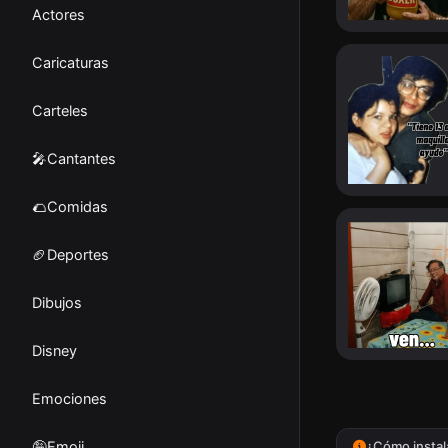
Actores
Caricaturas
Carteles
🎤Cantantes
🌮Comidas
🏈Deportes
Dibujos
Disney
Emociones
🤪Emoji
¿Cómo instal