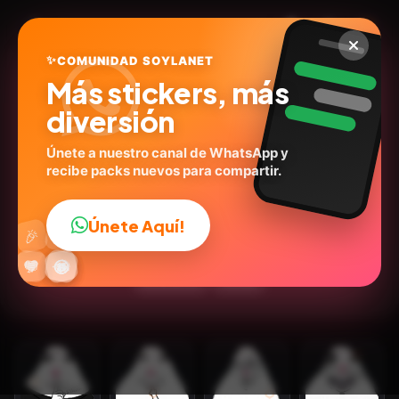
✨
COMUNIDAD SOYLANET
Más stickers, más
diversión
Únete a nuestro canal de WhatsApp y
recibe packs nuevos para compartir.
Hámster Moods 2🐹🏵️
@ig_rose.stickers1
ID:
J7A6K
Únete Aquí!
👍
🎉
30
stickers
Dibujos
Expresiones
🙉Animales
🔥
✨
😂
🤩
😎
💬
😜
❤️
Emociones
Humor