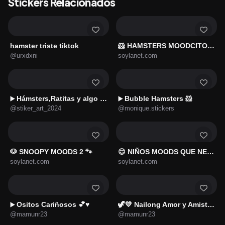
Stickers Relacionados
hamster triste tiktok
🐹 HAMSTERS MOODCITOS 🐹
@urxdxni
soylanet.com
Hámsters,Ratitas y algo más 🐹🐭
Bubble Hamsters 🐹
▶️
▶️
@stiker_art_2024
@monique.stickers
🐶 SNOOPY MOODS 2 🐾
😌 NIÑOS MOODS QUE NECESITAS ✌️
soylanet.com
soylanet.com
Ositos Cariñosos 💕♥️
🦖💛 Nailong Amor y Amistad 💘
▶️
@mamunr23
@mamunr23