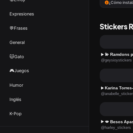
¿Cómo instal
Expresiones
Stickers 
💬Frases
General
💫 Ramdons pa
▶️
🐱Gato
@geysioystickers
🎮Juegos
Humor
Karina Torre
▶️
@anabelle_sticker
Inglés
K-Pop
💋 Besos Apa
▶️
Los Simpson
@harley_stickers