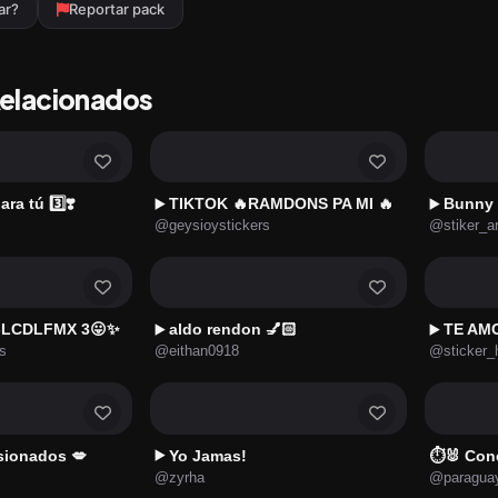
ar?
Reportar pack
Relacionados
ra tú 3️⃣❣️
TIKTOK 🔥RAMDONS PA MI 🔥
Bunny c
▶️
▶️
@geysioystickers
@stiker_a
s-LCDLFMX 3😛✨
aldo rendon 💅🏻
TE AMO
▶️
▶️
s
@eithan0918
@sticker_
sionados 💋
Yo Jamas!
⏱️🐰 Cone
▶️
@zyrha
@paraguay