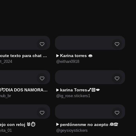
ute texto para chat 🐇💬
Karina torres 👄
▶️
rt_2024
@eithan0918
💘DIA DOS NAMORADOS
karina Torres💅🏻💋
▶️
hub_br
@ig_rose.stickers1
jo con reloj 🐰⏱️
perdónenme no acepto 👰🙊
▶️
ita_01
@geysioystickers