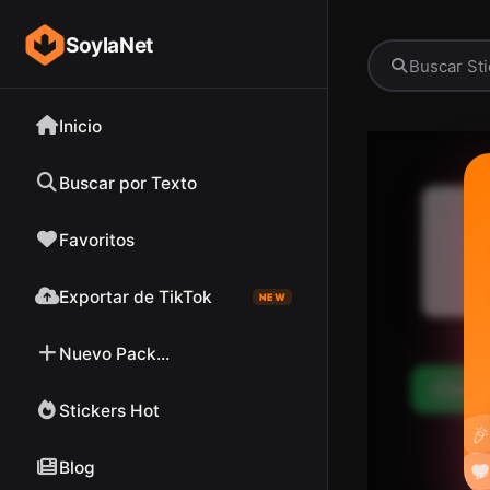
SoylaNet
Inicio
Buscar por Texto
Favoritos
Exportar de TikTok
NEW
Nuevo Pack...
Desc
Stickers Hot

Blog

❤