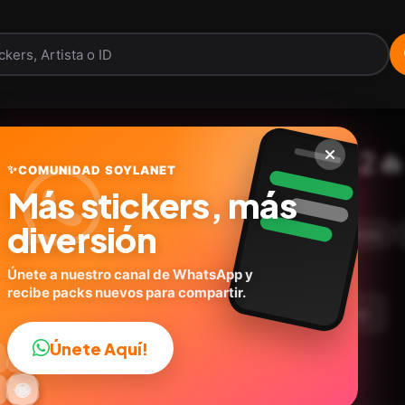
Memes en Tendencia 2🔥
✨
COMUNIDAD SOYLANET
Más stickers, más
@ig_rose.stickers1
ID:
N7Y2E
diversión
20
stickers
Memes
💬Frases
Expresiones
Únete a nuestro canal de WhatsApp y
recibe packs nuevos para compartir.
argar Paquete
Telegram
Agregar a favoritos
Únete Aquí!
👍

🔥
✨
😂
🤩
😎

😜
️