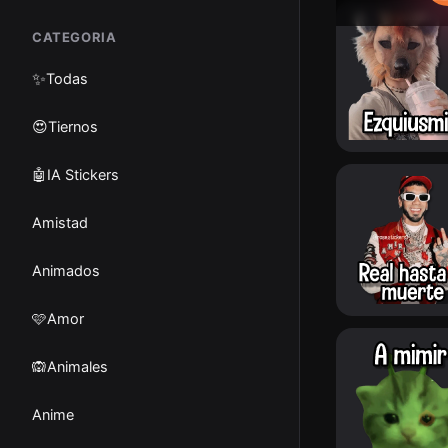
CATEGORIA
✨
Todas
😍Tiernos
🤖IA Stickers
Amistad
Animados
🩷Amor
🙉Animales
Anime