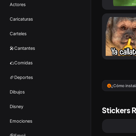
Actores
Caricaturas
Carteles
🎤Cantantes
🌮Comidas
🏈Deportes
¿Cómo instal
Dibujos
Disney
Stickers 
Emociones
🤪Emoji