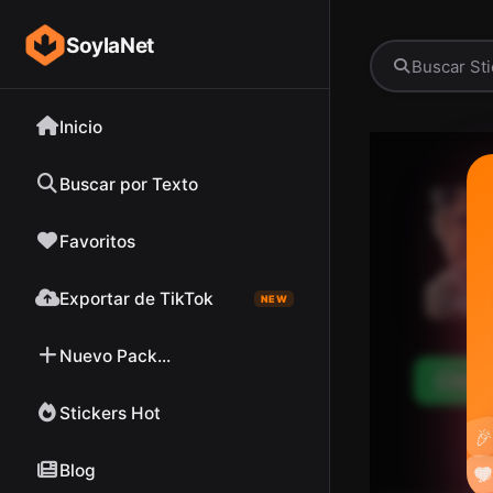
SoylaNet
Inicio
Buscar por Texto
Favoritos
Exportar de TikTok
NEW
Nuevo Pack...
Desc
Stickers Hot

Blog

❤