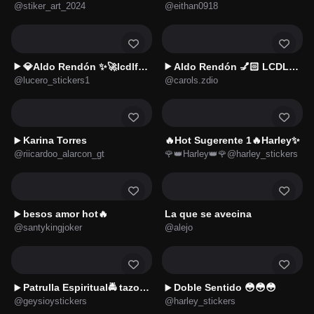
@stiker_art_2024
@eithan0918
💎Aldo Rendón ✨🚀lcdlfmx
Aldo Rendón 💅🏻 LCDLFMX⭐🇲🇽
▶️
▶️
@lucero_stickers1
@carols.zdio
Karina Torres
🔥Hot Sugerente 1🔥Harley✨
▶️
@riicardoo_alarcon_gt
🌹👑Harley👑🌹@harley_stickers
besos amor hot🔥
La que se avecina
▶️
@santykingjoker
@alejo
Patrulla Espiritual🚔 tazo d🚔
Doble Sentido 😳😳😳
▶️
▶️
@geysioystickers
@harley_stickers