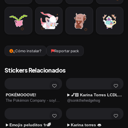
¿Cómo instalar?
Reportar pack
Stickers Relacionados
POKÉMOOOVE!
💅🏻 Karina Torres LCDLF4 🤣🤣
▶️
The Pokémon Company - soylanet.com
@sonkthehedgehog
Emojis peluditos ✨🌈
Karina torres 👄
▶️
▶️