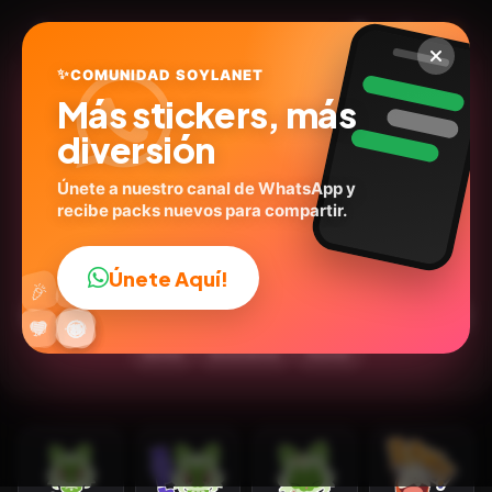
✨
COMUNIDAD SOYLANET
Más stickers, más
diversión
Únete a nuestro canal de WhatsApp y
recibe packs nuevos para compartir.
POKÉMOOOVE!
The Pokémon Company - LN
ID:
N8K5K
Únete Aquí!
👍
🎉
24
stickers
Animados
Expresiones
Inglés
🎮Juegos
🔥
✨
😂
🤩
😎
💬
😜
❤️
Series
Emociones
Humor