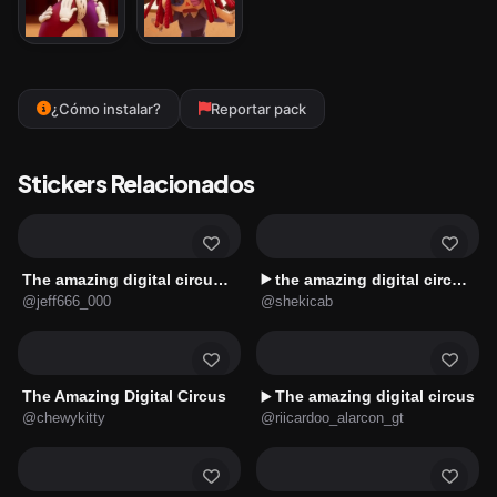
¿Cómo instalar?
Reportar pack
Stickers Relacionados
The amazing digital circus Jax
the amazing digital circus 😎
▶️
@jeff666_000
@shekicab
The Amazing Digital Circus
The amazing digital circus
▶️
@chewykitty
@riicardoo_alarcon_gt