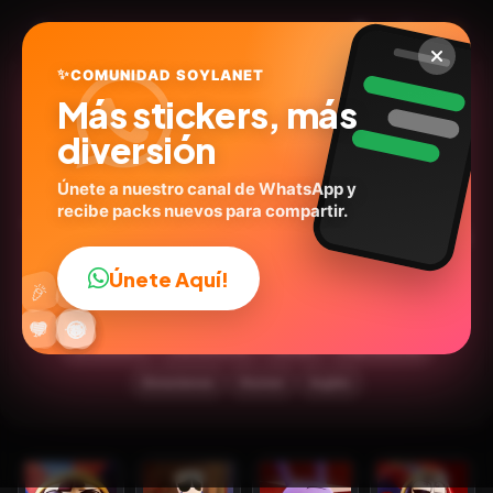
✨
COMUNIDAD SOYLANET
Más stickers, más
diversión
Únete a nuestro canal de WhatsApp y
recibe packs nuevos para compartir.
The Amazing Digital Circus
🎭
Únete Aquí!
👍
🎉
@liza_stickers
ID:
P5C4T
🔥
✨
😂
🤩
😎
💬
😜
❤️
18
stickers
Caricaturas
Series
Expresiones
Emociones
Humor
Inglés