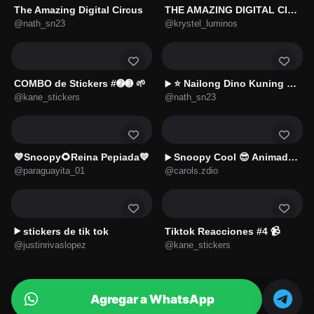
The Amazing Digital Circus
THE AMAZING DIGITAL CIRCUS
@nath_sn23
@krystel_luminos
COMBO de Stickers #➋➌ 🌱
⭐ Nailong Dino Kuning 🌿🦖4️⃣
▶️
@kane_stickers
@nath_sn23
💙Snoopy🌻Reina Pepiada💙
Snoopy Cool 😎 Animado 🦴🏠
▶️
@paraguayita_01
@carols.zdio
stickers de tik tok
Tiktok Reacciones #4 📹
▶️
@justinrivaslopez
@kane_stickers
Agregar a WhatsApp