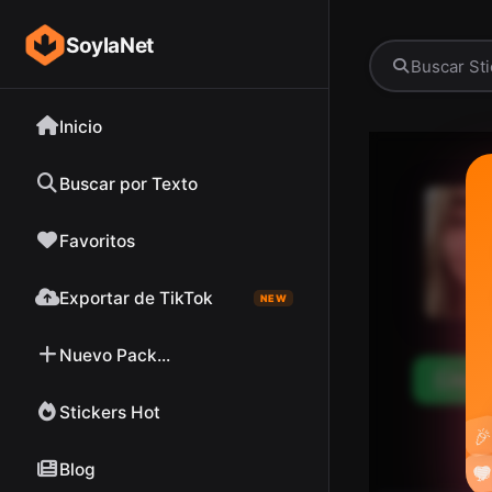
SoylaNet
Inicio
Buscar por Texto
Favoritos
Exportar de TikTok
NEW
Nuevo Pack...
Desc
Stickers Hot

Blog

❤