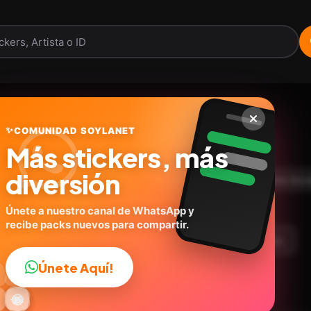
My stickers
✨
COMUNIDAD SOYLANET
Más stickers, más
@nataliaorti099
ID:
T7L5V
diversión
10
stickers
Personas
Expresiones
Redes Soci
Únete a nuestro canal de WhatsApp y
recibe packs nuevos para compartir.
argar Paquete
Telegram
Agregar a favoritos
Únete Aquí!
👍

🔥
✨
😂
🤩
😎

😜
️