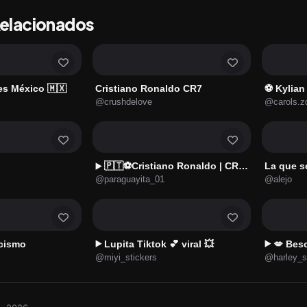
Relacionados
es México 🇲🇽
Cristiano Ronaldo CR7
⚽ Kylia
@crushdelove
@carols.z
🇵🇹⚽️Cristiano Ronaldo | CR7⚽️🇵🇹
La que s
▶️
@paraguayita_01
@alejo
cismo
Lupita Tiktok 💕 viral 💥
💋 Bes
▶️
▶️
@miyi_stickers
@harley_s