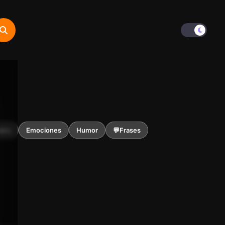
ales
Emociones
Humor
💬Frases