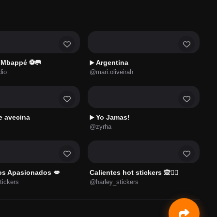
n Mbappé ⚽🥅
Argentina
▶️
dio
@mari.oliveirah
e avecina
Yo Jamas!
▶️
@zyrha
os Apasionados 💋
Calientes hot stickers 🙊❤️‍🔥
tickers
@harley_stickers