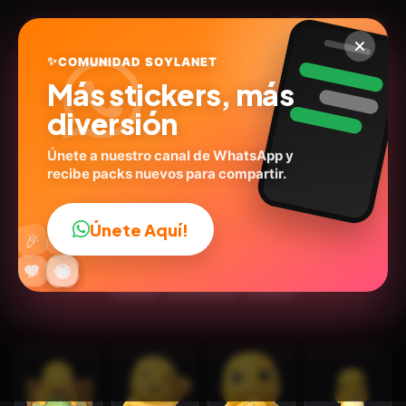
✨
COMUNIDAD SOYLANET
Más stickers, más
diversión
Únete a nuestro canal de WhatsApp y
recibe packs nuevos para compartir.
Nailong Dino Kuning 🦖 #9
@pwettykoala
ID:
T8J6X
Únete Aquí!
👍
🎉
16
stickers
Animados
Caricaturas
Expresiones
🔥
✨
😂
🤩
😎
💬
😜
❤️
Series
Emociones
Humor