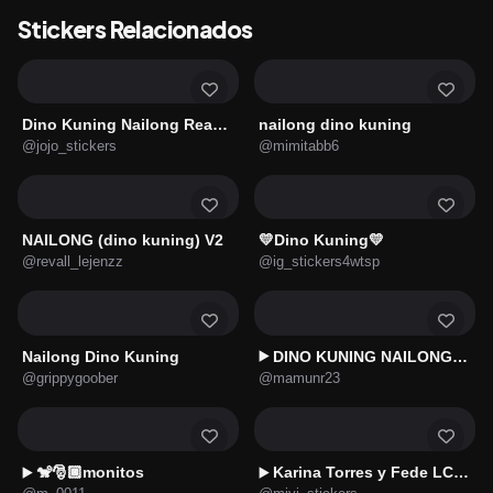
Stickers Relacionados
Dino Kuning Nailong Reactions
nailong dino kuning
@jojo_stickers
@mimitabb6
NAILONG (dino kuning) V2
💛Dino Kuning💛
@revall_lejenzz
@ig_stickers4wtsp
Nailong Dino Kuning
DINO KUNING NAILONG 💛🦕
▶️
@grippygoober
@mamunr23
🐒🎅🏿monitos
Karina Torres y Fede LCDLF4 ❤️
▶️
▶️