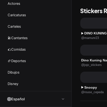
Actores
Stickers 
Caricaturas
Carteles
DINO KUNING
▶️
🎤Cantantes
@mamunr23
🌮Comidas
Dino Kuning Na
🏈Deportes
@jojo_stickers
Dibujos
Disney
Snoopy
▶️
@rouse_cepeda
Emociones
Español
🤪Emoji