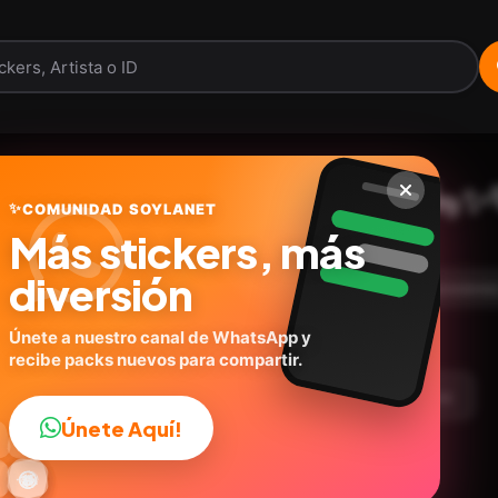
Nailong Dino Kuning 🦕✨
✨
COMUNIDAD SOYLANET
Más stickers, más
soylanet.com
ID:
W5Z7D
diversión
12
stickers
Animados
Caricaturas
Expresione
😍Tiernos
Únete a nuestro canal de WhatsApp y
recibe packs nuevos para compartir.
argar Paquete
Telegram
Agregar a favoritos
Únete Aquí!
👍

🔥
✨
😂
🤩
😎

😜
️