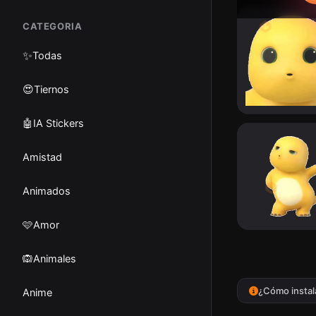
CATEGORIA
✨
Todas
😍Tiernos
🤖IA Stickers
Amistad
Animados
🩷Amor
🙉Animales
¿Cómo instal
Anime