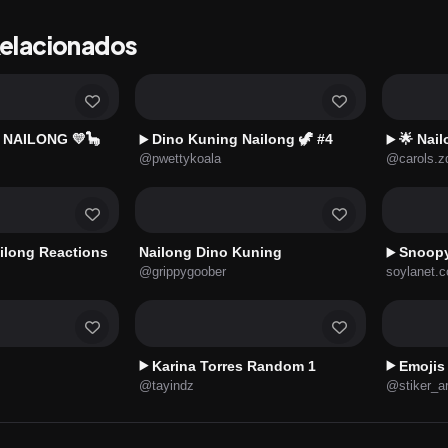
Relacionados
 NAILONG 💛🦕
Dino Kuning Nailong 🦖 #4
🌟 Nai
▶️
▶️
@pwettykoala
@carols.z
ilong Reactions
Nailong Dino Kuning
Snoopy
▶️
@grippygoober
soylanet.
Karina Torres Random 1
Emojis 
▶️
▶️
@tayindz
@stiker_a