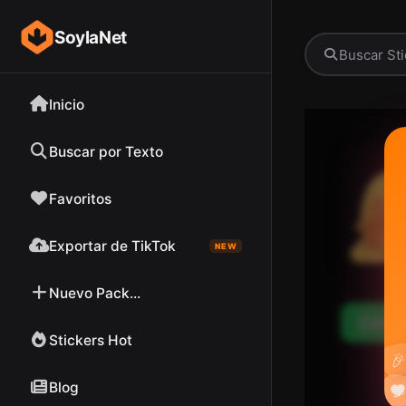
SoylaNet
Inicio
Buscar por Texto
Favoritos
Exportar de TikTok
NEW
Nuevo Pack...
Desc
Stickers Hot

Blog

❤