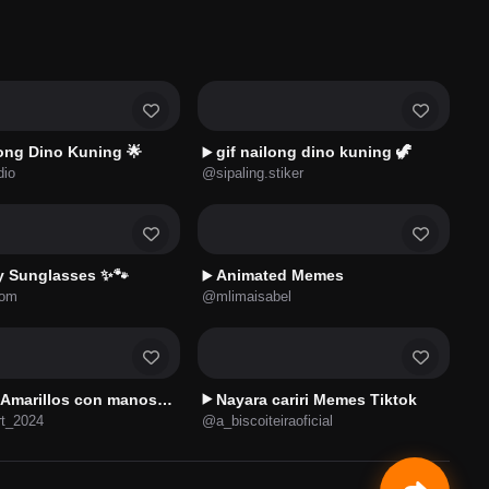
long Dino Kuning 🌟
gif nailong dino kuning 🦖
▶️
dio
@sipaling.stiker
 Sunglasses ✨🐾
Animated Memes
▶️
com
@mlimaisabel
Amarillos con manos ✨🟡
Nayara cariri Memes Tiktok
▶️
rt_2024
@a_biscoiteiraoficial