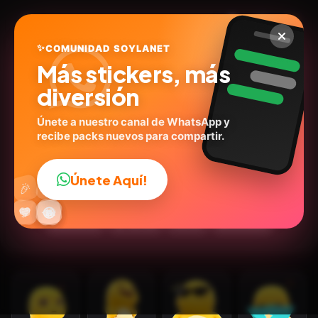
✨
COMUNIDAD SOYLANET
Más stickers, más
diversión
Únete a nuestro canal de WhatsApp y
recibe packs nuevos para compartir.
Nailong 🦕✨💛
soylanet.com
ID:
D5X3J
Únete Aquí!
👍
🎉
16
stickers
Animados
Caricaturas
Expresiones
🔥
✨
😂
🤩
😎
💬
😜
❤️
Emociones
😍Tiernos
Humor
🙉Animales