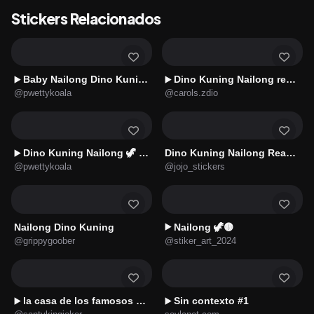
Stickers Relacionados
Baby Nailong Dino Kuning 👶🏻🦖 #2
Dino Kuning Nailong reacciones
▶️
▶️
@pwettykoala
@carols.zdio
Dino Kuning Nailong 🦖 #3
Dino Kuning Nailong Reactions
▶️
@pwettykoala
@jojo_stickers
Nailong Dino Kuning
Nailong 🦖🟡
▶️
@grippygoober
@stiker_art_2024
la casa de los famosos 2026
Sin contexto #1
▶️
▶️